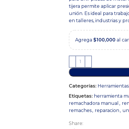
era:
es:
tijera permite aplicar pre
$59,900.
$39,900.
unión. Es ideal para traba
en talleres, industrias y p
Agrega
$
100,000
al ca
Categorías:
Herramientas
Etiquetas:
herramienta m
remachadora manual
,
re
remaches
,
reparacion
,
un
Share: