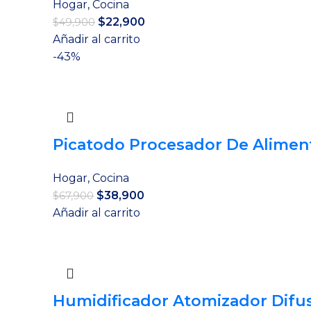
Hogar
,
Cocina
El
El
$
22,900
$
49,900
precio
precio
Añadir al carrito
original
actual
-43%
era:
es:
$49,900.
$22,900.
Picatodo Procesador De Aliment
Hogar
,
Cocina
El
El
$
38,900
$
67,900
precio
precio
Añadir al carrito
original
actual
era:
es:
$67,900.
$38,900.
Humidificador Atomizador Difu