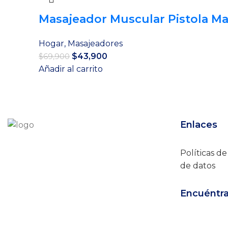
Masajeador Muscular Pistola Ma
Hogar
,
Masajeadores
El
El
$
43,900
$
69,900
precio
precio
Añadir al carrito
original
actual
era:
es:
$69,900.
$43,900.
Enlaces
Políticas d
de datos
Encuéntr