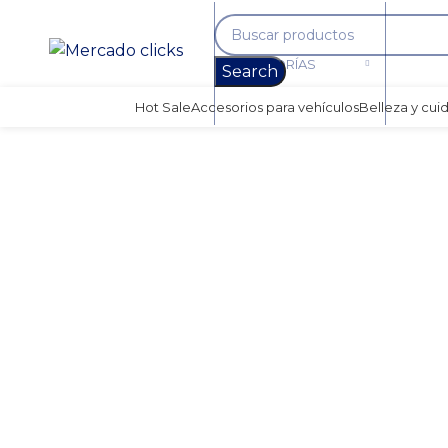
CATEGORÍAS
Search
Hot Sale
Accesorios para vehículos
Belleza y cui
-33%
Clic para agrandar