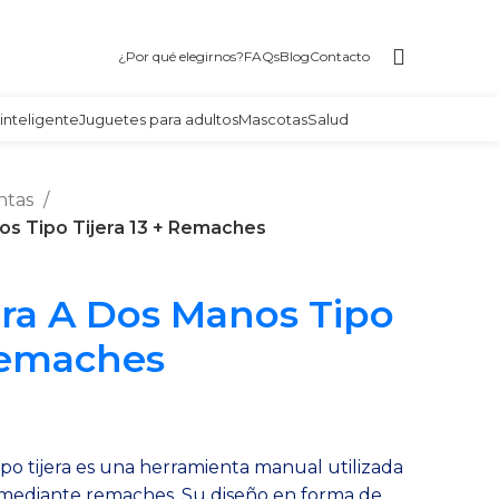
¿Por qué elegirnos?
FAQs
Blog
Contacto
inteligente
Juguetes para adultos
Mascotas
Salud
ntas
s Tipo Tijera 13 + Remaches
a A Dos Manos Tipo
 Remaches
o tijera es una herramienta manual utilizada
l mediante remaches. Su diseño en forma de