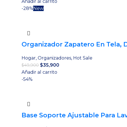
precio
precio
Añadir al carrito
original
actual
-28%
New
era:
es:
$69,900.
$55,900.
Organizador Zapatero En Tela, 
Hogar
,
Organizadores
,
Hot Sale
El
El
$
35,900
$
49,900
precio
precio
Añadir al carrito
original
actual
-54%
era:
es:
$49,900.
$35,900.
Base Soporte Ajustable Para La