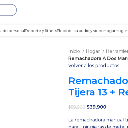
Envío gratis a partir de 140.000 COP.
dado personal
Deporte y fitness
Electrónica audio y video
Hogar
Hogar 
Inicio
Hogar
Herramie
Remachadora A Dos Mano
Volver a los productos
Remachador
Tijera 13 +
El
El
$
39,900
$
59,900
precio
precio
La remachadora manual tip
original
actual
para unir piezas de meta