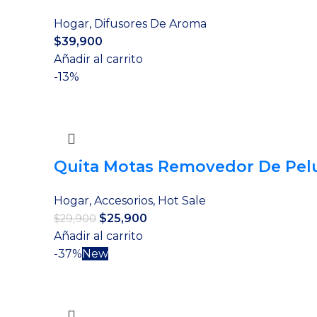
Hogar
,
Difusores De Aroma
$
39,900
Añadir al carrito
-13%
Quita Motas Removedor De Pelu
Hogar
,
Accesorios
,
Hot Sale
El
El
$
25,900
$
29,900
precio
precio
Añadir al carrito
original
actual
-37%
New
era:
es:
$29,900.
$25,900.