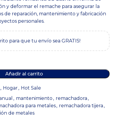
sión y deformar el remache para asegurar la
jos de reparación, mantenimiento y fabricación
royectos personales.
rrito para que tu envío sea GRATIS!
Añadir al carrito
,
Hogar
,
Hot Sale
anual
,
mantenimiento
,
remachadora
,
machadora para metales
,
remachadora tijera
,
ión de metales