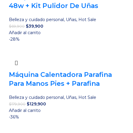
48w + Kit Pulidor De Uñas
Belleza y cuidado personal
,
Uñas
,
Hot Sale
El
El
$
39,900
$
69,900
precio
precio
Añadir al carrito
original
actual
-28%
era:
es:
$69,900.
$39,900.
Máquina Calentadora Parafina
Para Manos Pies + Parafina
Belleza y cuidado personal
,
Uñas
,
Hot Sale
El
El
$
129,900
$
179,900
precio
precio
Añadir al carrito
original
actual
-36%
era:
es:
$179,900.
$129,900.