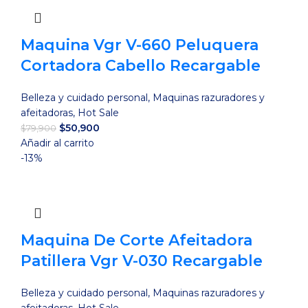
Maquina Vgr V-660 Peluquera
Cortadora Cabello Recargable
Belleza y cuidado personal
,
Maquinas razuradores y
afeitadoras
,
Hot Sale
El
El
$
50,900
$
79,900
precio
precio
Añadir al carrito
original
actual
-13%
era:
es:
$79,900.
$50,900.
Maquina De Corte Afeitadora
Patillera Vgr V-030 Recargable
Belleza y cuidado personal
,
Maquinas razuradores y