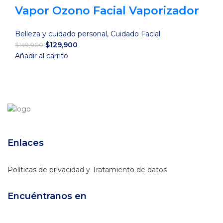
Vapor Ozono Facial Vaporizador
Belleza y cuidado personal
,
Cuidado Facial
El
El
$
129,900
$
149,900
precio
precio
Añadir al carrito
original
actual
era:
es:
$149,900.
$129,900.
Enlaces
Políticas de privacidad y Tratamiento de datos
Encuéntranos en