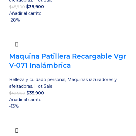
afeitadoras
,
Hot Sale
El
El
$
39,900
$
45,900
precio
precio
Añadir al carrito
original
actual
-28%
era:
es:
$45,900.
$39,900.
Maquina Patillera Recargable Vgr
V-071 Inalámbrica
Belleza y cuidado personal
,
Maquinas razuradores y
afeitadoras
,
Hot Sale
El
El
$
35,900
$
49,900
precio
precio
Añadir al carrito
original
actual
-13%
era:
es:
$49,900.
$35,900.