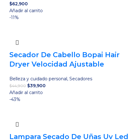
$
62,900
Añadir al carrito
-11%
Secador De Cabello Bopai Hair
Dryer Velocidad Ajustable
Belleza y cuidado personal
,
Secadores
El
El
$
39,900
$
44,900
precio
precio
Añadir al carrito
original
actual
-43%
era:
es:
$44,900.
$39,900.
Lampara Secado De Uñas Uv Led