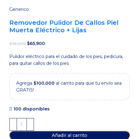
Generico
Removedor Pulidor De Callos Piel
Muerta Eléctrico + Lijas
El
El
$
65,900
$
79,000
precio
precio
Pulidor eléctrico para el cuidado de los pies, pedicura,
original
actual
para quitar callos de los pies
era:
es:
$79,000.
$65,900.
Agrega
$
100,000
al carrito para que tu envío sea
GRATIS!
100 disponibles
Añadir al carrito