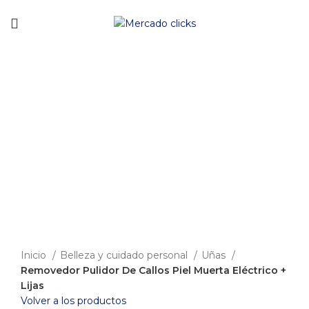
Envío gratis a partir de 140.000 COP.
-17%
Clic para agrandar
Inicio
Belleza y cuidado personal
Uñas
Removedor Pulidor De Callos Piel Muerta Eléctrico +
Lijas
Volver a los productos