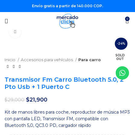
Envío gratis a partir de 140.000 COP.
0
Clic para agrandar
-24%
SOLD
OUT
Inicio
Accesorios para vehículos
Para carro
Transmisor Fm Carro Bluetooth 5.0, 2
Pto Usb + 1 Puerto C
El
El
$
21,900
$
29,000
precio
precio
original
actual
Kit de manos libres para coche, reproductor de música MP3
era:
es:
con pantalla LED, Transmisor FM, compatible con
$29,000.
$21,900.
Bluetooth 5,0, QC3.0 PD, cargador rápido