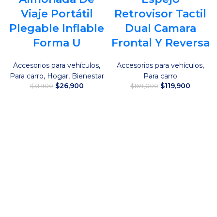
Viaje Portátil
Retrovisor Tactil
Plegable Inflable
Dual Camara
Forma U
Frontal Y Reversa
Accesorios para vehículos
,
Accesorios para vehículos
,
Para carro
,
Hogar
,
Bienestar
Para carro
El
El
El
El
$
26,900
$
119,900
$
31,900
$
169,000
precio
precio
precio
precio
original
actual
original
actual
Añadir al carrito
Añadir al carrito
era:
es:
era:
es:
$31,900.
$26,900.
$169,000.
$119,90