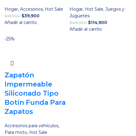
Hogar
,
Accesorios
,
Hot Sale
Hogar
,
Hot Sale
,
Juegos y
El
El
$
39,900
Juguetes
$
59,900
precio
precio
El
El
Añadir al carrito
$
114,900
$
149,900
original
actual
precio
precio
Añadir al carrito
era:
es:
original
actual
-25%
$59,900.
$39,900.
era:
es:
$149,900.
$114,900.
Zapatón
Impermeable
Siliconado Tipo
Botín Funda Para
Zapatos
Accesorios para vehículos
,
Para moto
,
Hot Sale