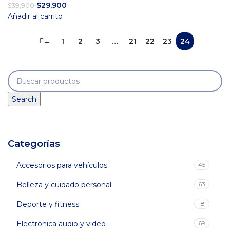
El
El
$
29,900
$
39,900
precio
precio
Añadir al carrito
original
actual
era:
es:
←
1
2
3
…
21
22
23
24
$39,900.
$29,900.
Search
Categorías
Accesorios para vehículos
45
Belleza y cuidado personal
63
Deporte y fitness
18
Electrónica audio y video
69