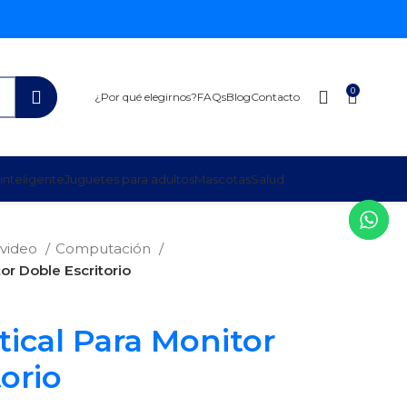
0
¿Por qué elegirnos?
FAQs
Blog
Contacto
inteligente
Juguetes para adultos
Mascotas
Salud
 video
Computación
or Doble Escritorio
tical Para Monitor
orio