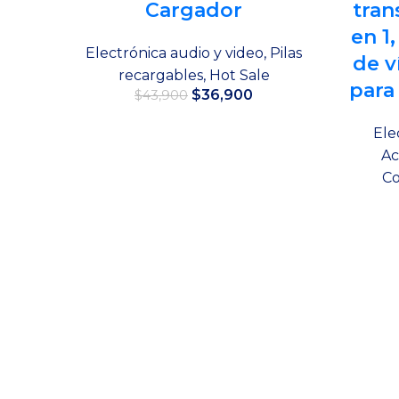
Cargador
tran
en 1
Electrónica audio y video
,
Pilas
de v
recargables
,
Hot Sale
para
El
El
$
36,900
$
43,900
precio
precio
original
actual
Añadir al carrito
Ele
era:
es:
Ac
$43,900.
$36,900.
C