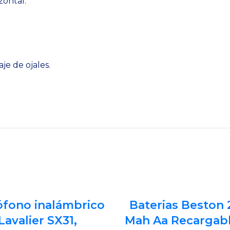
zontal.
je de ojales.
ófono inalámbrico
Baterias Beston
Lavalier SX31,
Mah Aa Recargabl