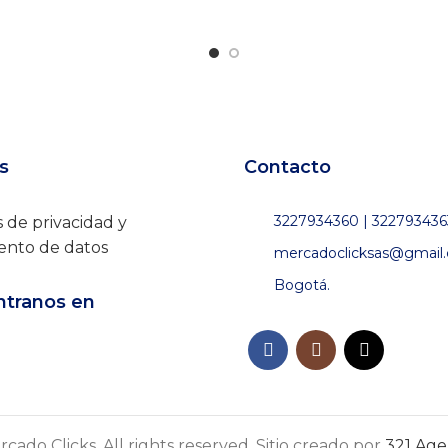
s
Contacto
3227934360 | 322793436
s de privacidad y
ento de datos
mercadoclicksas@gmail
Bogotá.
tranos en
cado Clicks. All rights reserved. Sitio creado por
321 Agen