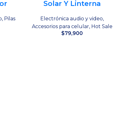
or
Solar Y Linterna
o
,
Pilas
Electrónica audio y video
,
Accesorios para celular
,
Hot Sale
$
79,900
Añadir al carrito
Cabl
El