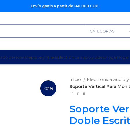
Envío gratis a partir de 140.000 COP.
CATEGORÍAS
dado personal
Deporte y fitness
Electrónica audio y video
Hogar
Hogar 
Inicio
Electrónica audio y
Soporte Vertical Para Monit
-21%
Soporte Ver
Doble Escrit