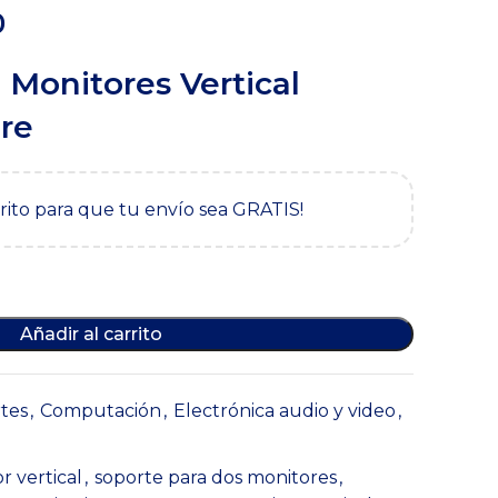
El
0
precio
 Monitores Vertical
actual
es:
bre
.
$109,900.
rrito para que tu envío sea GRATIS!
Añadir al carrito
tes
,
Computación
,
Electrónica audio y video
,
r vertical
,
soporte para dos monitores
,