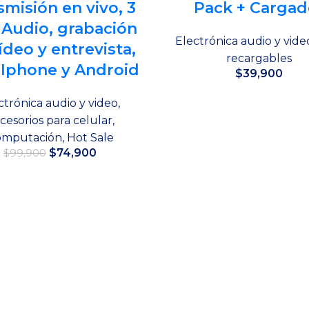
smisión en vivo, 3
Pack + Cargad
, Audio, grabación
Electrónica audio y vide
ídeo y entrevista,
recargables
 Iphone y Android
$
39,900
Añadir al carrito
ctrónica audio y video
,
cesorios para celular
,
omputación
,
Hot Sale
El
El
$
74,900
$
99,900
precio
precio
original
actual
Añadir al carrito
era:
es:
$99,900.
$74,900.