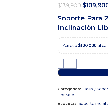
El
$
109,90
$
139,900
precio
Soporte Para 2
original
era:
Inclinación Li
$139,900
Agrega
$
100,000
al ca
Categorías:
Bases y Sopor
Hot Sale
Etiquetas:
Soporte monito