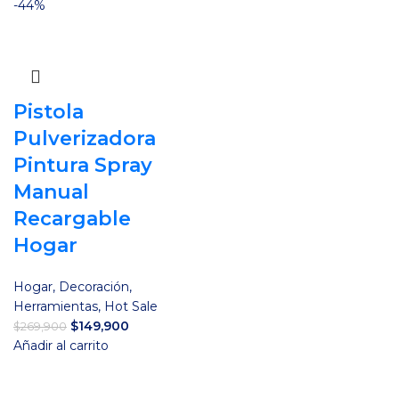
-44%
Pistola
Pulverizadora
Pintura Spray
Manual
Recargable
Hogar
Hogar
,
Decoración
,
Herramientas
,
Hot Sale
El
El
$
149,900
$
269,900
precio
precio
Añadir al carrito
original
actual
era:
es: