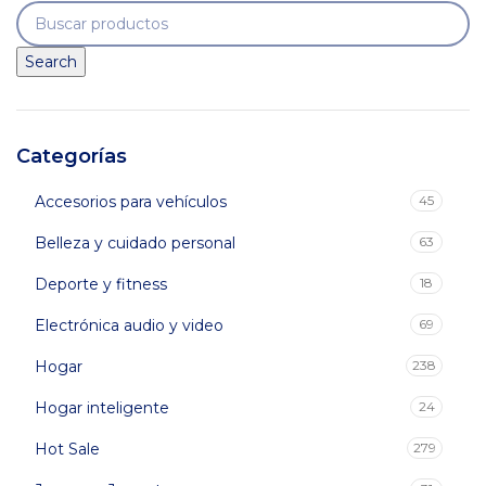
$269,900.
$149,900.
Search
Categorías
Accesorios para vehículos
45
Belleza y cuidado personal
63
Deporte y fitness
18
Electrónica audio y video
69
Hogar
238
Hogar inteligente
24
Hot Sale
279