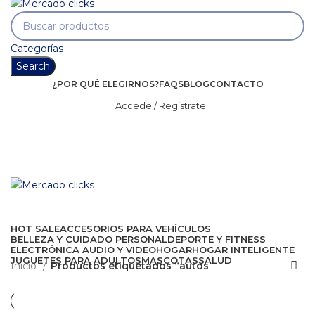
Categorías
Search
¿POR QUÉ ELEGIRNOS?
FAQS
BLOG
CONTACTO
Accede / Registrate
HOT SALE
ACCESORIOS PARA VEHÍCULOS
BELLEZA Y CUIDADO PERSONAL
DEPORTE Y FITNESS
ELECTRÓNICA AUDIO Y VIDEO
HOGAR
HOGAR INTELIGENTE
JUGUETES PARA ADULTOS
MASCOTAS
SALUD
Inicio
Productos etiquetados “autos”