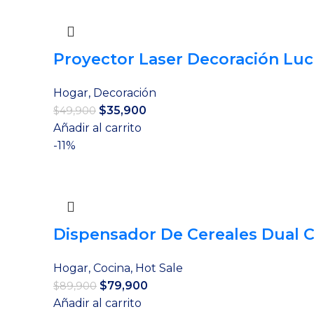
$79,900.
$59,900.
Proyector Laser Decoración Luc
Hogar
,
Decoración
El
El
$
35,900
$
49,900
precio
precio
Añadir al carrito
original
actual
-11%
era:
es:
$49,900.
$35,900.
Dispensador De Cereales Dual 
Hogar
,
Cocina
,
Hot Sale
El
El
$
79,900
$
89,900
precio
precio
Añadir al carrito