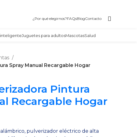
¿Por qué elegirnos?
FAQs
Blog
Contacto
inteligente
Juguetes para adultos
Mascotas
Salud
ntas
ntura Spray Manual Recargable Hogar
erizadora Pintura
al Recargable Hogar
alámbrico, pulverizador eléctrico de alta