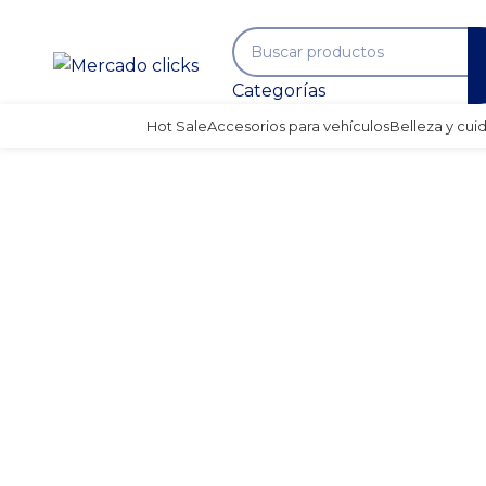
Categorías
Hot Sale
Accesorios para vehículos
Belleza y cui
-44%
Clic para agrandar