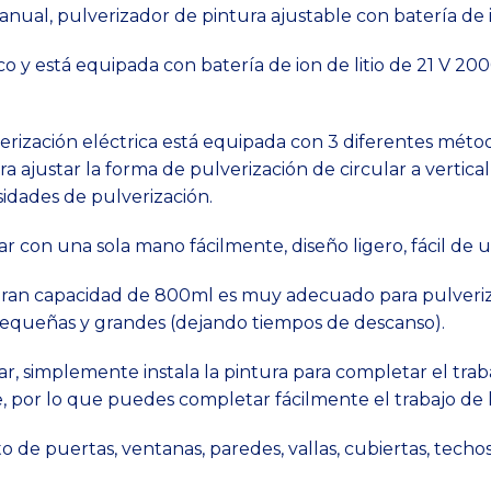
anual, pulverizador de pintura ajustable con batería de i
rico y está equipada con batería de ion de litio de 21 V 2
lverización eléctrica está equipada con 3 diferentes méto
para ajustar la forma de pulverización de circular a vertic
sidades de pulverización.
izar con una sola mano fácilmente, diseño ligero, fácil de 
 gran capacidad de 800ml es muy adecuado para pulveriza
 pequeñas y grandes (dejando tiempos de descanso).
ociar, simplemente instala la pintura para completar el tra
 por lo que puedes completar fácilmente el trabajo de l
 de puertas, ventanas, paredes, vallas, cubiertas, techos