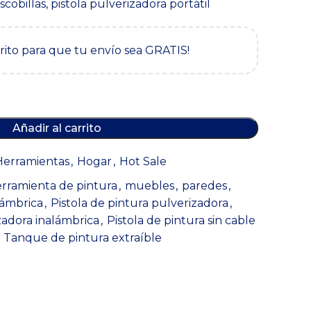
cobillas, pistola pulverizadora portátil
0.
rrito para que tu envío sea GRATIS!
Añadir al carrito
Herramientas
,
Hogar
,
Hot Sale
rramienta de pintura
,
muebles
,
paredes
,
lámbrica
,
Pistola de pintura pulverizadora
,
zadora inalámbrica
,
Pistola de pintura sin cable
Tanque de pintura extraíble