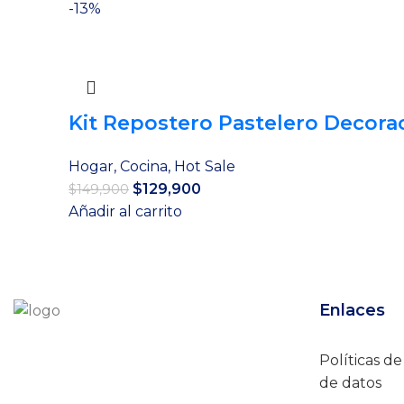
original
actual
-13%
era:
es:
$89,900.
$79,900.
Kit Repostero Pastelero Decora
Hogar
,
Cocina
,
Hot Sale
El
El
$
129,900
$
149,900
precio
precio
Añadir al carrito
original
actual
era:
es:
$149,900.
$129,900.
Enlaces
Políticas d
de datos