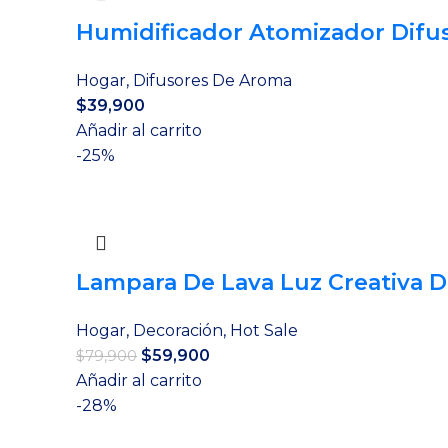
Humidificador Atomizador Difu
Hogar
,
Difusores De Aroma
$
39,900
Añadir al carrito
-25%
Lampara De Lava Luz Creativa D
Hogar
,
Decoración
,
Hot Sale
El
El
$
59,900
$
79,900
precio
precio
Añadir al carrito
original
actual
-28%
era:
es: