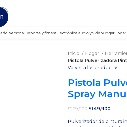
Envío gratis a partir de 140.000 COP.
dado personal
Deporte y fitness
Electrónica audio y video
Hogar
Hogar 
Inicio
Hogar
Herramie
Pistola Pulverizadora Pi
Volver a los productos
Pistola Pulv
Spray Manu
El
El
$
149,900
$
269,900
precio
precio
Pulverizador de pintura in
original
actual