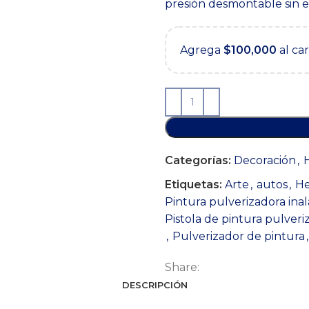
presión desmontable sin es
era:
es:
$269,900.
$149,90
Agrega
$
100,000
al ca
Categorías:
Decoración
,
Etiquetas:
Arte
,
autos
,
He
Pintura pulverizadora ina
Pistola de pintura pulveri
,
Pulverizador de pintura
,
Share:
DESCRIPCIÓN