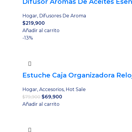
Difusor Aromas De Aceites Ese
Hogar
,
Difusores De Aroma
$
219,900
Añadir al carrito
-13%
Estuche Caja Organizadora Reloj
Hogar
,
Accesorios
,
Hot Sale
El
El
$
69,900
$
79,900
precio
precio
Añadir al carrito
original
actual
era:
es:
$79,900.
$69,900.