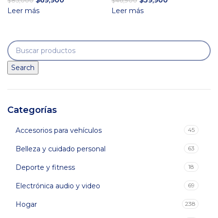
$
69,900
$
39,900
$
85,000
$
46,900
precio
precio
precio
precio
Leer más
Leer más
original
actual
original
actual
era:
es:
era:
es:
$85,000.
$69,900.
$46,900.
$39,900.
Search
Categorías
Accesorios para vehículos
45
Belleza y cuidado personal
63
Deporte y fitness
18
Electrónica audio y video
69
Hogar
238