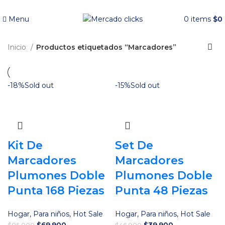
Envío gratis a partir de 140.000 COP.
Menu
0
items
$
0
Inicio
Productos etiquetados “Marcadores”
-18%
Sold out
-15%
Sold out
Kit De
Set De
Marcadores
Marcadores
Plumones Doble
Plumones Doble
Punta 168 Piezas
Punta 48 Piezas
Hogar
,
Para niños
,
Hot Sale
Hogar
,
Para niños
,
Hot Sale
El
El
El
El