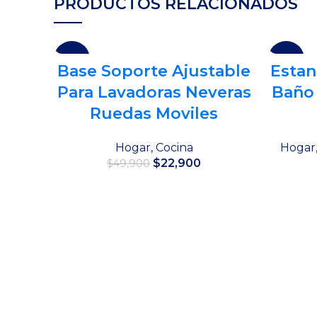
PRODUCTOS RELACIONADOS
-54%
-45%
Base Soporte Ajustable
Estan
Para Lavadoras Neveras
Baño 
Ruedas Moviles
Hogar
,
Cocina
Hogar
El
El
$
22,900
$
49,900
precio
precio
original
actual
Añadir al carrito
era:
es:
$49,900.
$22,900.