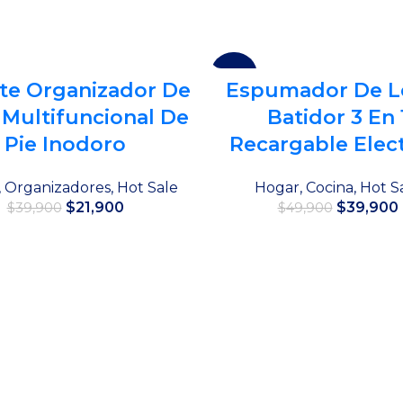
-20%
te Organizador De
Espumador De L
Multifuncional De
Batidor 3 En 
Pie Inodoro
Recargable Elect
,
Organizadores
,
Hot Sale
Hogar
,
Cocina
,
Hot S
El
El
El
$
21,900
$
39,900
$
39,900
$
49,900
precio
precio
precio
original
actual
original
Añadir al carrito
Añadir al carrito
era:
es:
era:
$39,900.
$21,900.
$49,900.