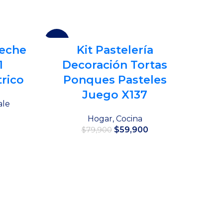
-25%
eche
Kit Pastelería
1
Decoración Tortas
rico
Ponques Pasteles
Juego X137
ale
El
Hogar
,
Cocina
precio
El
El
$
59,900
$
79,900
actual
precio
precio
es:
original
actual
Añadir al carrito
$39,900.
era:
es:
$79,900.
$59,900.
Dis
Lava