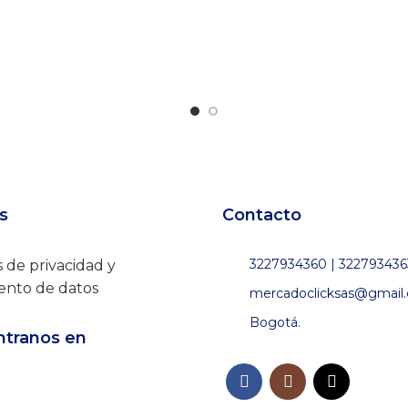
s
Contacto
3227934360 | 322793436
s de privacidad y
ento de datos
mercadoclicksas@gmail
Bogotá.
tranos en