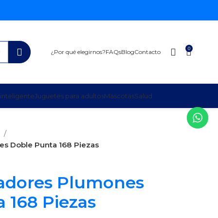
0
¿Por qué elegirnos?
FAQs
Blog
Contacto
inteligente
Juguetes para adultos
Mascotas
Salud
s
es Doble Punta 168 Piezas
cadores Plumones
 168 Piezas