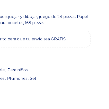
l
recio
bosquejar y dibujar, juego de 24 piezas. Papel
ctual
ra bocetos, 168 piezas
s:
69,900.
rrito para que tu envío sea GRATIS!
ale
,
Para niños
es
,
Plumones
,
Set