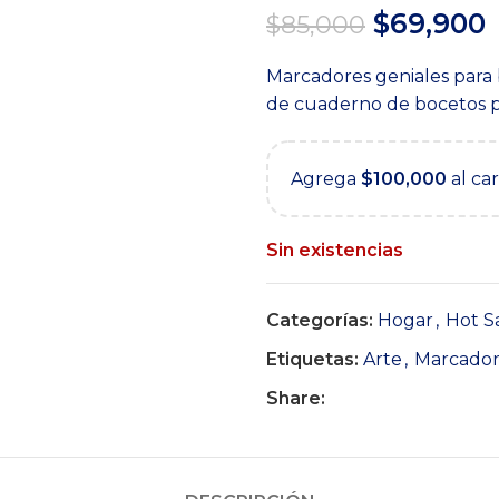
El
E
$
69,900
$
85,000
precio
p
Marcadores geniales para 
original
a
de cuaderno de bocetos pa
era:
e
$85,000.
$
Agrega
$
100,000
al ca
Sin existencias
Categorías:
Hogar
,
Hot S
Etiquetas:
Arte
,
Marcador
Share: