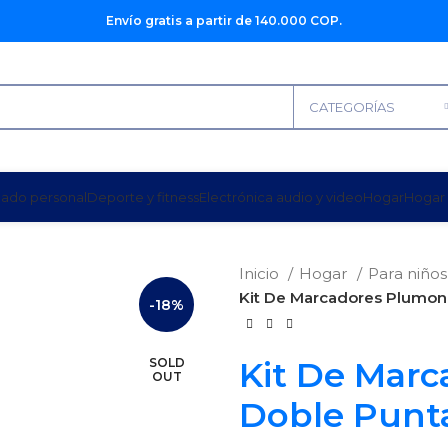
Envío gratis a partir de 140.000 COP.
CATEGORÍAS
dado personal
Deporte y fitness
Electrónica audio y video
Hogar
Hogar 
Inicio
Hogar
Para niño
Kit De Marcadores Plumon
-18%
Kit De Mar
SOLD
OUT
Doble Punta