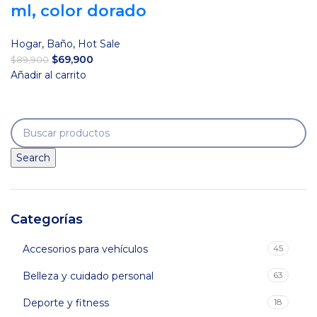
ml, color dorado
Hogar
,
Baño
,
Hot Sale
El
El
$
69,900
$
89,900
precio
precio
Añadir al carrito
original
actual
era:
es:
$89,900.
$69,900.
Search
Categorías
Accesorios para vehículos
45
Belleza y cuidado personal
63
Deporte y fitness
18