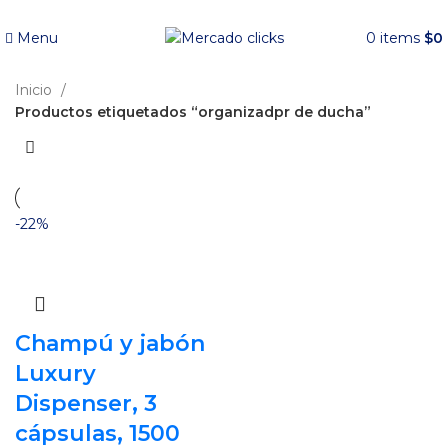
Envío gratis a partir de 140.000 COP.
Menu
0
items
$
0
Inicio
Productos etiquetados “organizadpr de ducha”
-22%
Champú y jabón
Luxury
Dispenser, 3
cápsulas, 1500