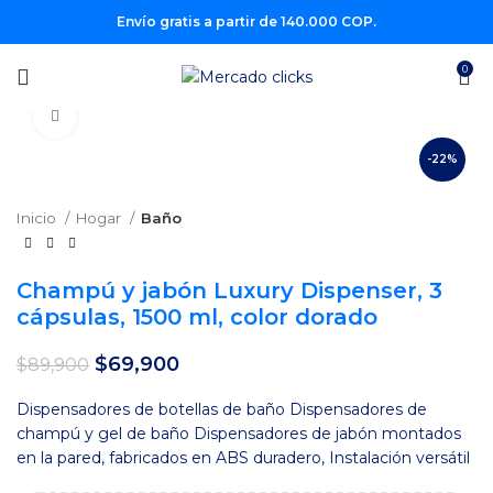
Envío gratis a partir de 140.000 COP.
0
Clic para agrandar
-22%
Inicio
Hogar
Baño
Champú y jabón Luxury Dispenser, 3
cápsulas, 1500 ml, color dorado
El
El
$
69,900
$
89,900
precio
precio
original
actual
Dispensadores de botellas de baño Dispensadores de
era:
es:
champú y gel de baño Dispensadores de jabón montados
$89,900.
$69,900.
en la pared, fabricados en ABS duradero, Instalación versátil