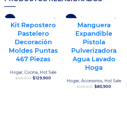
-13%
-22%
Kit Repostero
Manguera
Pastelero
Expandible
Decoración
Pistola
Moldes Puntas
Pulverizadora
467 Piezas
Agua Lavado
Hoga
Hogar
,
Cocina
,
Hot Sale
El
El
$
129,900
$
149,900
Hogar
,
Accesorios
,
Hot Sale
precio
precio
El
El
$
85,900
$
109,900
original
actual
Añadir al carrito
precio
precio
era:
es:
original
actual
Añadir al carrito
$149,900.
$129,900.
era:
es:
$109,900.
$85,900