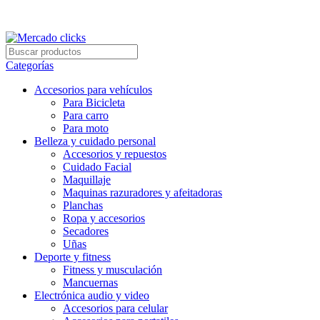
Envío gratis a partir de 140.000 COP.
Envío gratis a partir de 140.000 COP.
Categorías
Accesorios para vehículos
Para Bicicleta
Para carro
Para moto
Belleza y cuidado personal
Accesorios y repuestos
Cuidado Facial
Maquillaje
Maquinas razuradores y afeitadoras
Planchas
Ropa y accesorios
Secadores
Uñas
Deporte y fitness
Fitness y musculación
Mancuernas
Electrónica audio y video
Accesorios para celular