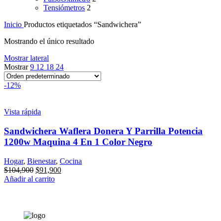
Tensiómetros
2
Inicio
Productos etiquetados “Sandwichera”
Mostrando el único resultado
Mostrar lateral
Mostrar
9
12
18
24
-12%
Vista rápida
Sandwichera Waflera Donera Y Parrilla Potencia
1200w Maquina 4 En 1 Color Negro
Hogar
,
Bienestar
,
Cocina
El
El
$
104,900
$
91,900
precio
precio
Añadir al carrito
original
actual
era:
es:
$104,900.
$91,900.