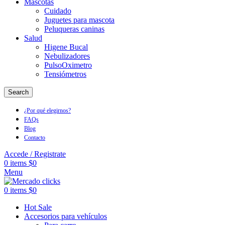
Mascotas
Cuidado
Juguetes para mascota
Peluqueras caninas
Salud
Higene Bucal
Nebulizadores
PulsoOximetro
Tensiómetros
Search
¿Por qué elegirnos?
FAQs
Blog
Contacto
Accede / Registrate
0
items
$
0
Menu
0
items
$
0
Hot Sale
Accesorios para vehículos