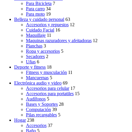
Para Bicicleta
7
Para carro
34
Para moto
19
Belleza y cuidado personal
63
Accesorios y repuestos
12
Cuidado Facial
16
Maquillaje
11
Maquinas razuradores y afeitadoras
12
Planchas
3
Ropa y accesorios
5
Secadores
2
Uñas
6
Deporte y fitness
18
Fitness y musculación
11
Mancuernas
5
Electrónica audio y video
69
Accesorios para celular
17
Accesorios para portatiles
15
Audífonos
5
Bases y Soportes
28
Computación
39
Pilas recargables
5
Hogar
238
Accesorios
37
Baño
5