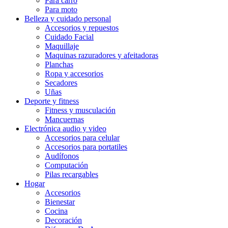
Para carro
Para moto
Belleza y cuidado personal
Accesorios y repuestos
Cuidado Facial
Maquillaje
Maquinas razuradores y afeitadoras
Planchas
Ropa y accesorios
Secadores
Uñas
Deporte y fitness
Fitness y musculación
Mancuernas
Electrónica audio y video
Accesorios para celular
Accesorios para portatiles
Audífonos
Computación
Pilas recargables
Hogar
Accesorios
Bienestar
Cocina
Decoración