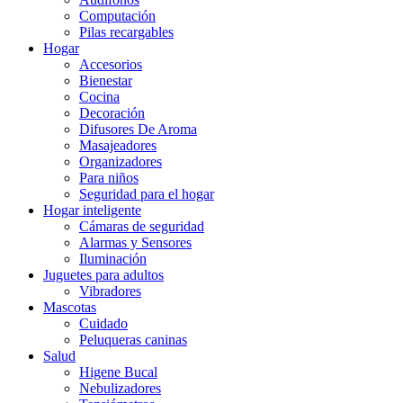
Computación
Pilas recargables
Hogar
Accesorios
Bienestar
Cocina
Decoración
Difusores De Aroma
Masajeadores
Organizadores
Para niños
Seguridad para el hogar
Hogar inteligente
Cámaras de seguridad
Alarmas y Sensores
Iluminación
Juguetes para adultos
Vibradores
Mascotas
Cuidado
Peluqueras caninas
Salud
Higene Bucal
Nebulizadores