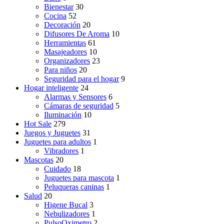
Bienestar
30
Cocina
52
Decoración
20
Difusores De Aroma
10
Herramientas
61
Masajeadores
10
Organizadores
23
Para niños
20
Seguridad para el hogar
9
Hogar inteligente
24
Alarmas y Sensores
6
Cámaras de seguridad
5
Iluminación
10
Hot Sale
279
Juegos y Juguetes
31
Juguetes para adultos
1
Vibradores
1
Mascotas
20
Cuidado
18
Juguetes para mascota
1
Peluqueras caninas
1
Salud
20
Higene Bucal
3
Nebulizadores
1
PulsoOximetro
2