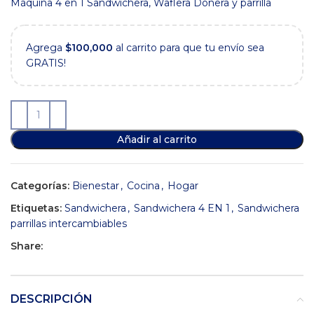
original
actual
Máquina 4 en 1 Sandwichera, Waflera Donera y parrilla
era:
es:
$104,900.
$91,900.
Agrega
$
100,000
al carrito para que tu envío sea
GRATIS!
Añadir al carrito
Categorías:
Bienestar
,
Cocina
,
Hogar
Etiquetas:
Sandwichera
,
Sandwichera 4 EN 1
,
Sandwichera
parrillas intercambiables
Share:
DESCRIPCIÓN