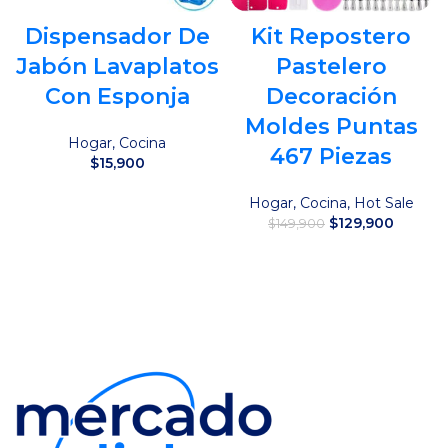
Dispensador De
Kit Repostero
Jabón Lavaplatos
Pastelero
Con Esponja
Decoración
Moldes Puntas
Hogar
,
Cocina
467 Piezas
$
15,900
Añadir al carrito
Hogar
,
Cocina
,
Hot Sale
El
El
$
129,900
$
149,900
precio
precio
original
actual
Añadir al carrito
era:
es:
$149,900.
$129,90