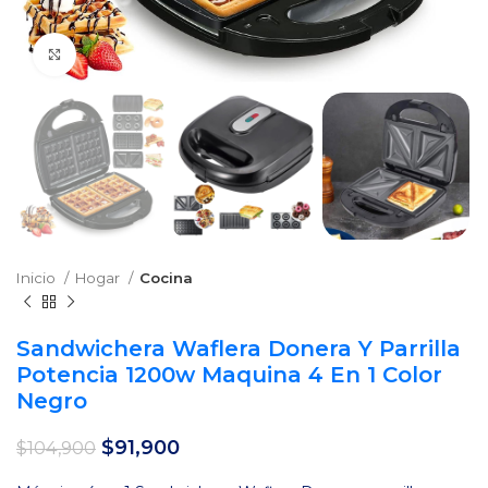
Clic para agrandar
Inicio
Hogar
Cocina
Sandwichera Waflera Donera Y Parrilla
Potencia 1200w Maquina 4 En 1 Color
Negro
El
El
$
91,900
$
104,900
precio
precio