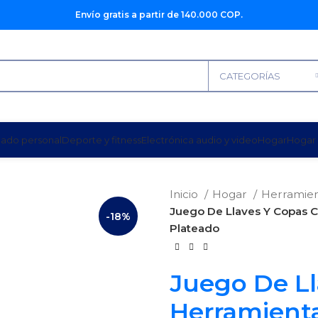
Envío gratis a partir de 140.000 COP.
CATEGORÍAS
dado personal
Deporte y fitness
Electrónica audio y video
Hogar
Hogar 
Inicio
Hogar
Herramie
Juego De Llaves Y Copas C
-18%
Plateado
Juego De Ll
Herramienta