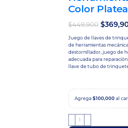
Color Plate
El
$
369,9
$
449,900
precio
Juego de llaves de trinq
original
de herramientas mecánica
era:
destornillador, juego de h
$449,90
adecuada para reparación
llave de tubo de trinquete
Agrega
$
100,000
al ca