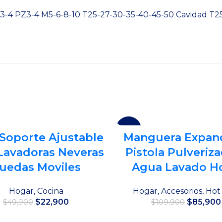
PH3-4 PZ3-4 M5-6-8-10 T25-27-30-35-40-45-50 Cavidad T
-22%
Soporte Ajustable
Manguera Expan
Lavadoras Neveras
Pistola Pulveriz
uedas Moviles
Agua Lavado H
Hogar
,
Cocina
Hogar
,
Accesorios
,
Hot
El
El
El
$
22,900
$
85,900
$
49,900
$
109,900
precio
precio
precio
original
actual
original
Añadir al carrito
Añadir al carrito