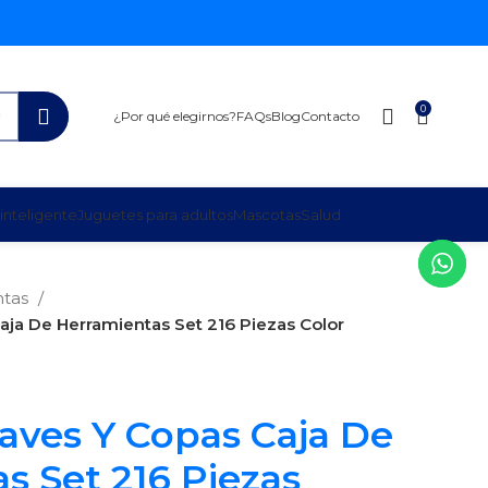
0
¿Por qué elegirnos?
FAQs
Blog
Contacto
inteligente
Juguetes para adultos
Mascotas
Salud
ntas
aja De Herramientas Set 216 Piezas Color
aves Y Copas Caja De
s Set 216 Piezas