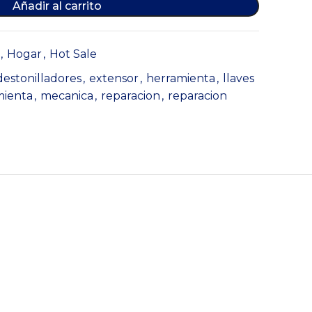
Añadir al carrito
,
Hogar
,
Hot Sale
destonilladores
,
extensor
,
herramienta
,
llaves
mienta
,
mecanica
,
reparacion
,
reparacion