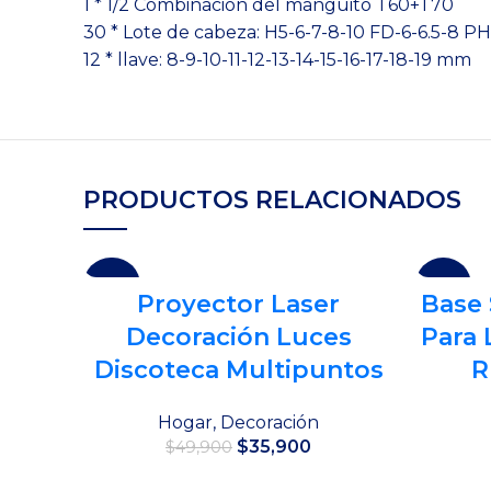
1 * 1/2 Combinación del manguito T60+T70
30 * Lote de cabeza: H5-6-7-8-10 FD-6-6.5-8 
12 * llave: 8-9-10-11-12-13-14-15-16-17-18-19 mm
PRODUCTOS RELACIONADOS
-28%
-54%
Proyector Laser
Base 
Decoración Luces
Para 
Discoteca Multipuntos
R
Hogar
,
Decoración
El
El
$
35,900
$
49,900
precio
precio
original
actual
Añadir al carrito