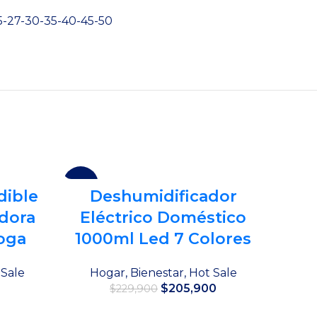
25-27-30-35-40-45-50
-10%
-13%
dible
Deshumidificador
adora
Eléctrico Doméstico
oga
1000ml Led 7 Colores
 Sale
Hogar
,
Bienestar
,
Hot Sale
El
El
El
$
205,900
$
229,900
precio
precio
precio
actual
original
actual
Añadir al carrito