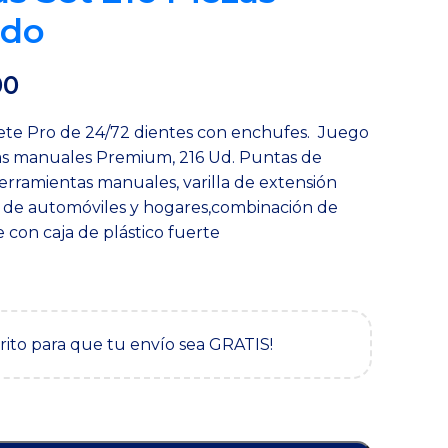
ado
El
00
precio
uete Pro de 24/72 dientes con enchufes. Juego
actual
s manuales Premium, 216 Ud. Puntas de
es:
erramientas manuales, varilla de extensión
0.
$369,900.
 de automóviles y hogares,combinación de
 con caja de plástico fuerte
rrito para que tu envío sea GRATIS!