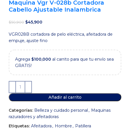
Maquina Vgr V-028b Cortadora
Cabello Ajustable Inalambrica
El
El
$
45,900
$
50,900
precio
precio
VGR028B cortadora de pelo eléctrica, afeitadora de
original
actual
empuje, ajuste fino
era:
es:
$50,900.
$45,900.
Agrega
$
100,000
al carrito para que tu envío sea
GRATIS!
Añadir al carrito
Categorías:
Belleza y cuidado personal
,
Maquinas
razuradores y afeitadoras
Etiquetas:
Afeitadora
,
Hombre
,
Patillera