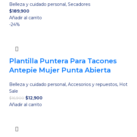
Belleza y cuidado personal
,
Secadores
$
189,900
Añadir al carrito
-24%
Plantilla Puntera Para Tacones
Antepie Mujer Punta Abierta
Belleza y cuidado personal
,
Accesorios y repuestos
,
Hot
Sale
El
El
$
12,900
$
16,900
precio
precio
Añadir al carrito
original
actual
era:
es:
$16,900.
$12,900.