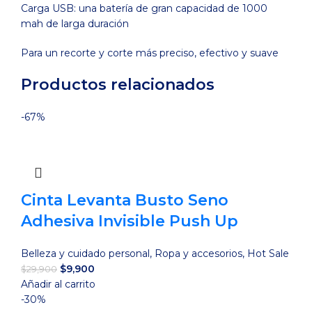
Carga USB: una batería de gran capacidad de 1000
mah de larga duración
Para un recorte y corte más preciso, efectivo y suave
Productos relacionados
-67%
Cinta Levanta Busto Seno
Adhesiva Invisible Push Up
Belleza y cuidado personal
,
Ropa y accesorios
,
Hot Sale
El
El
$
9,900
$
29,900
precio
precio
Añadir al carrito
original
actual
-30%