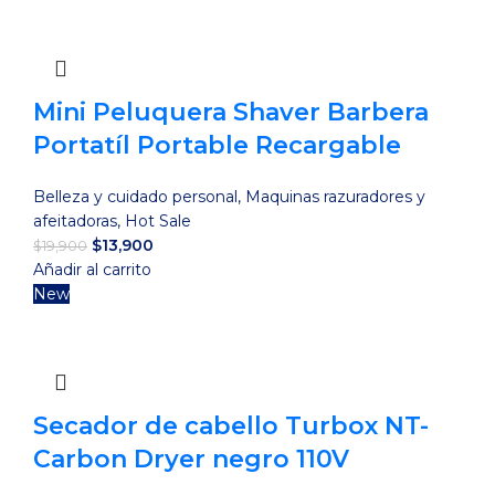
era:
es:
$29,900.
$9,900.
Mini Peluquera Shaver Barbera
Portatíl Portable Recargable
Belleza y cuidado personal
,
Maquinas razuradores y
afeitadoras
,
Hot Sale
El
El
$
13,900
$
19,900
precio
precio
Añadir al carrito
original
actual
New
era:
es:
$19,900.
$13,900.
Secador de cabello Turbox NT-
Carbon Dryer negro 110V