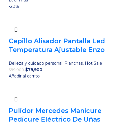
Leer más
original
actual
-20%
era:
es:
$46,900.
$39,900.
Cepillo Alisador Pantalla Led
Temperatura Ajustable Enzo
Belleza y cuidado personal
,
Planchas
,
Hot Sale
El
El
$
79,900
$
99,900
precio
precio
Añadir al carrito
original
actual
era:
es:
$99,900.
$79,900.
Pulidor Mercedes Manicure
Pedicure Eléctrico De Uñas