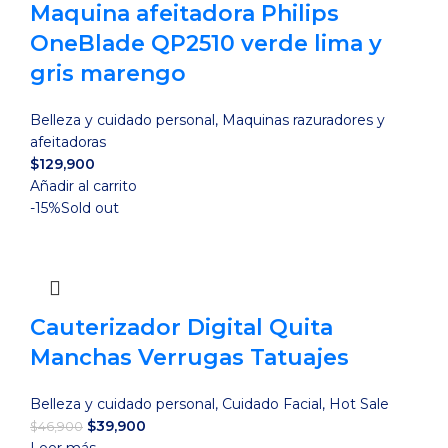
Maquina afeitadora Philips
OneBlade QP2510 verde lima y
gris marengo
Belleza y cuidado personal
,
Maquinas razuradores y
afeitadoras
$
129,900
Añadir al carrito
-15%
Sold out
Cauterizador Digital Quita
Manchas Verrugas Tatuajes
Belleza y cuidado personal
,
Cuidado Facial
,
Hot Sale
El
El
$
39,900
$
46,900
precio
precio