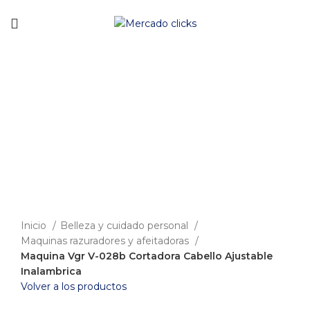
Envío gratis a partir de 140.000 COP.
-10%
Clic para agrandar
Inicio
Belleza y cuidado personal
Maquinas razuradores y afeitadoras
Maquina Vgr V-028b Cortadora Cabello Ajustable
Inalambrica
Volver a los productos