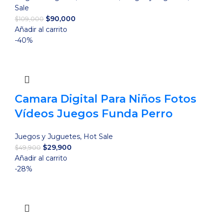
Sale
El
El
$
90,000
$
109,000
precio
precio
Añadir al carrito
original
actual
-40%
era:
es:
$109,000.
$90,000.
Camara Digital Para Niños Fotos
Vídeos Juegos Funda Perro
Juegos y Juguetes
,
Hot Sale
El
El
$
29,900
$
49,900
precio
precio
Añadir al carrito
original
actual
-28%
era:
es:
$49,900.
$29,900.