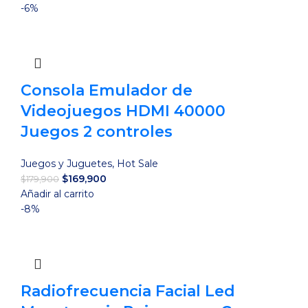
-6%
Consola Emulador de
Videojuegos HDMI 40000
Juegos 2 controles
Juegos y Juguetes
,
Hot Sale
El
El
$
169,900
$
179,900
precio
precio
Añadir al carrito
original
actual
-8%
era:
es:
$179,900.
$169,900.
Radiofrecuencia Facial Led