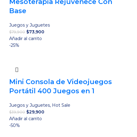
Mesoterapia Rejuvenece Con
Base
Juegos y Juguetes
El
El
$
73,900
$
79,900
precio
precio
Añadir al carrito
original
actual
-25%
era:
es:
$79,900.
$73,900.
Mini Consola de Videojuegos
Portátil 400 Juegos en 1
Juegos y Juguetes
,
Hot Sale
El
El
$
29,900
$
39,900
precio
precio
Añadir al carrito
original
actual
-50%
era:
es: