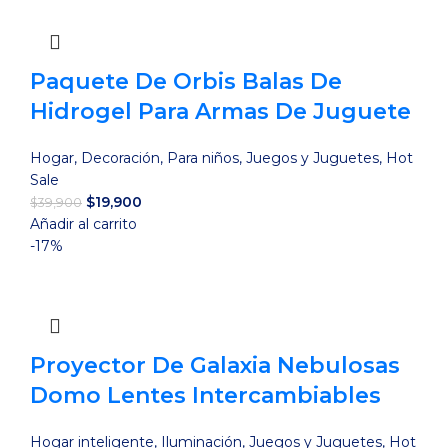
$39,900.
$29,900.
Paquete De Orbis Balas De
Hidrogel Para Armas De Juguete
Hogar
,
Decoración
,
Para niños
,
Juegos y Juguetes
,
Hot
Sale
El
El
$
19,900
$
39,900
precio
precio
Añadir al carrito
original
actual
-17%
era:
es:
$39,900.
$19,900.
Proyector De Galaxia Nebulosas
Domo Lentes Intercambiables
Hogar inteligente
,
Iluminación
,
Juegos y Juguetes
,
Hot