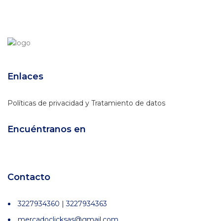
original
actual
era:
es:
$109,900.
$90,900.
Enlaces
Políticas de privacidad y Tratamiento de datos
Encuéntranos en
Contacto
3227934360 | 3227934363
mercadoclicksas@gmail.com