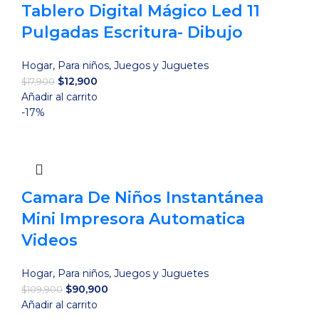
Tablero Digital Mágico Led 11
Pulgadas Escritura- Dibujo
Hogar
,
Para niños
,
Juegos y Juguetes
El
El
$
12,900
$
17,900
precio
precio
Añadir al carrito
original
actual
-17%
era:
es:
$17,900.
$12,900.
Camara De Niños Instantánea
Mini Impresora Automatica
Videos
Hogar
,
Para niños
,
Juegos y Juguetes
El
El
$
90,900
$
109,900
precio
precio
Añadir al carrito