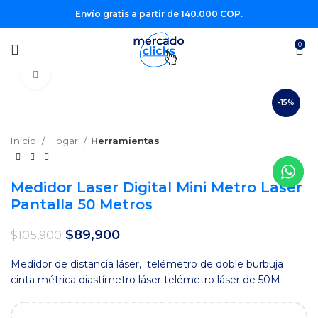
Envío gratis a partir de 140.000 COP.
0
Clic para agrandar
-15%
Inicio
Hogar
Herramientas
Medidor Laser Digital Mini Metro Laser
Pantalla 50 Metros
El
El
$
89,900
$
105,900
precio
precio
original
actual
Medidor de distancia láser, telémetro de doble burbuja
era:
es:
cinta métrica diastímetro láser telémetro láser de 50M
$105,900.
$89,900.