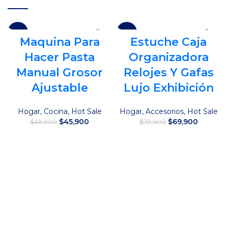
-8%
-13%
Maquina Para
Estuche Caja
Hacer Pasta
Organizadora
Manual Grosor
Relojes Y Gafas
Ajustable
Lujo Exhibición
Hogar
,
Cocina
,
Hot Sale
Hogar
,
Accesorios
,
Hot Sale
El
El
El
El
$
45,900
$
69,900
$
49,900
$
79,900
precio
precio
precio
precio
original
actual
original
actual
Añadir al carrito
Añadir al carrito
era:
es:
era:
es:
$49,900.
$45,900.
$79,900.
$69,900