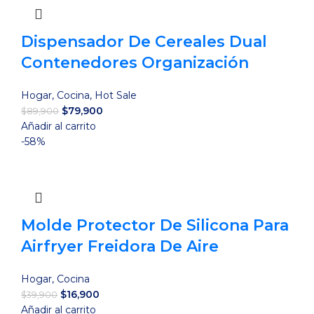
Dispensador De Cereales Dual
Contenedores Organización
Hogar
,
Cocina
,
Hot Sale
El
El
$
79,900
$
89,900
precio
precio
Añadir al carrito
original
actual
-58%
era:
es:
$89,900.
$79,900.
Molde Protector De Silicona Para
Airfryer Freidora De Aire
Hogar
,
Cocina
El
El
$
16,900
$
39,900
precio
precio
Añadir al carrito