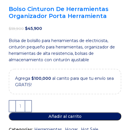
Bolso Cinturon De Herramientas
Organizador Porta Herramienta
El
El
$
45,900
$
59,900
precio
precio
Bolsa de bolsillo para herramientas de electricista,
original
actual
cinturón pequeño para herramientas, organizador de
era:
es:
herramientas de alta resistencia, bolsas de
$59,900.
$45,900.
almacenamiento con cinturón ajustable
Agrega
$
100,000
al carrito para que tu envío sea
GRATIS!
Añadir al carrito
Categorías:
Herramientas
,
Hogar
,
Hot Sale