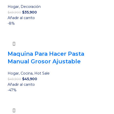
Hogar
,
Decoración
El
El
$
35,900
$
49,900
precio
precio
Añadir al carrito
original
actual
-8%
era:
es:
$49,900.
$35,900.
Maquina Para Hacer Pasta
Manual Grosor Ajustable
Hogar
,
Cocina
,
Hot Sale
El
El
$
45,900
$
49,900
precio
precio
Añadir al carrito
original
actual
-47%
era:
es:
$49,900.
$45,900.