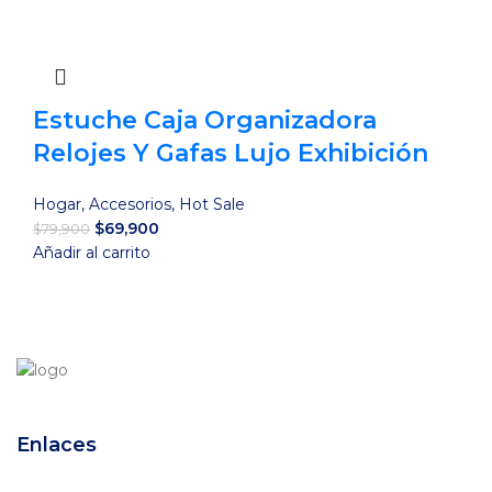
Estuche Caja Organizadora
Relojes Y Gafas Lujo Exhibición
Hogar
,
Accesorios
,
Hot Sale
El
El
$
69,900
$
79,900
precio
precio
Añadir al carrito
original
actual
era:
es:
$79,900.
$69,900.
Enlaces