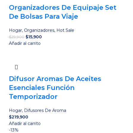
Organizadores De Equipaje Set
De Bolsas Para Viaje
Hogar
,
Organizadores
,
Hot Sale
El
El
$
15,900
$
29,900
precio
precio
Añadir al carrito
original
actual
era:
es:
$29,900.
$15,900.
Difusor Aromas De Aceites
Esenciales Función
Temporizador
Hogar
,
Difusores De Aroma
$
219,900
Añadir al carrito
-13%