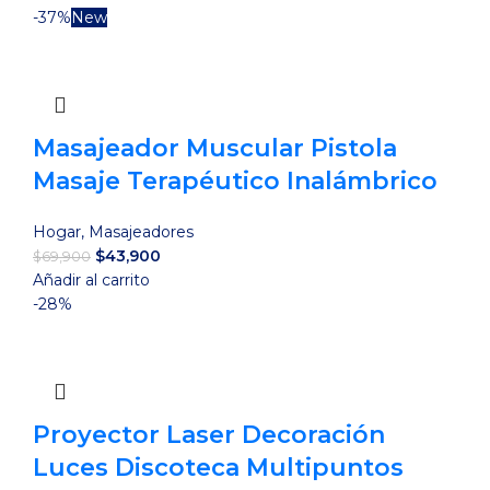
original
actual
-37%
New
era:
es:
$39,900.
$16,900.
Masajeador Muscular Pistola
Masaje Terapéutico Inalámbrico
Hogar
,
Masajeadores
El
El
$
43,900
$
69,900
precio
precio
Añadir al carrito
original
actual
-28%
era:
es:
$69,900.
$43,900.
Proyector Laser Decoración
Luces Discoteca Multipuntos