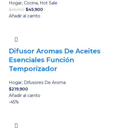
Hogar
,
Cocina
,
Hot Sale
El
El
$
45,900
$
49,900
precio
precio
Añadir al carrito
original
actual
era:
es:
$49,900.
$45,900.
Difusor Aromas De Aceites
Esenciales Función
Temporizador
Hogar
,
Difusores De Aroma
$
219,900
Añadir al carrito
-45%