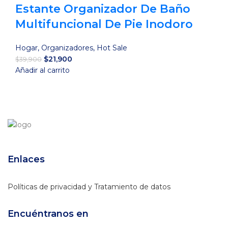
Estante Organizador De Baño
Multifuncional De Pie Inodoro
Hogar
,
Organizadores
,
Hot Sale
El
El
$
21,900
$
39,900
precio
precio
Añadir al carrito
original
actual
era:
es:
$39,900.
$21,900.
Enlaces
Políticas de privacidad y Tratamiento de datos
Encuéntranos en