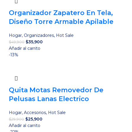
Organizador Zapatero En Tela,
Diseño Torre Armable Apilable
Hogar
,
Organizadores
,
Hot Sale
El
El
$
35,900
$
49,900
precio
precio
Añadir al carrito
original
actual
-13%
era:
es:
$49,900.
$35,900.
Quita Motas Removedor De
Pelusas Lanas Electrico
Hogar
,
Accesorios
,
Hot Sale
El
El
$
25,900
$
29,900
precio
precio
Añadir al carrito
original
actual