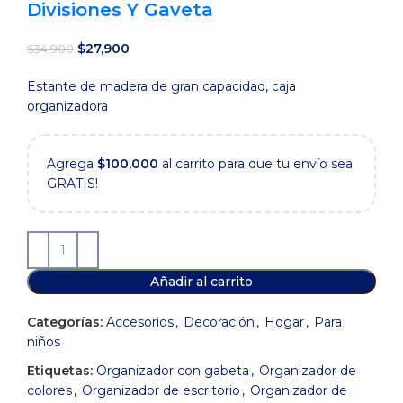
Divisiones Y Gaveta
El
El
$
27,900
$
34,900
precio
precio
Estante de madera de gran capacidad, caja
original
actual
organizadora
era:
es:
$34,900.
$27,900.
Agrega
$
100,000
al carrito para que tu envío sea
GRATIS!
Añadir al carrito
Categorías:
Accesorios
,
Decoración
,
Hogar
,
Para
niños
Etiquetas:
Organizador con gabeta
,
Organizador de
colores
,
Organizador de escritorio
,
Organizador de