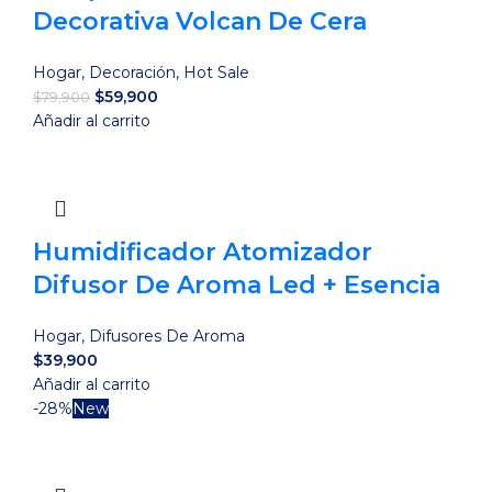
Decorativa Volcan De Cera
Hogar
,
Decoración
,
Hot Sale
El
El
$
59,900
$
79,900
precio
precio
Añadir al carrito
original
actual
era:
es:
$79,900.
$59,900.
Humidificador Atomizador
Difusor De Aroma Led + Esencia
Hogar
,
Difusores De Aroma
$
39,900
Añadir al carrito
-28%
New