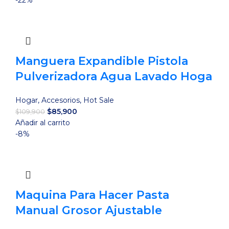
-22%
era:
es:
$29,900.
$25,900.
Manguera Expandible Pistola
Pulverizadora Agua Lavado Hoga
Hogar
,
Accesorios
,
Hot Sale
El
El
$
85,900
$
109,900
precio
precio
Añadir al carrito
original
actual
-8%
era:
es:
$109,900.
$85,900.
Maquina Para Hacer Pasta
Manual Grosor Ajustable