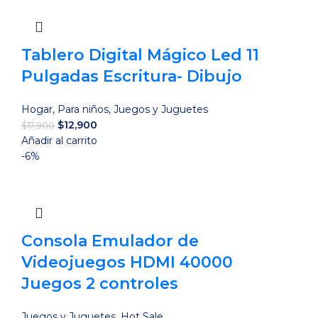
$39,900.
$29,900.
Tablero Digital Mágico Led 11
Pulgadas Escritura- Dibujo
Hogar
,
Para niños
,
Juegos y Juguetes
El
El
$
12,900
$
17,900
precio
precio
Añadir al carrito
original
actual
-6%
era:
es:
$17,900.
$12,900.
Consola Emulador de
Videojuegos HDMI 40000
Juegos 2 controles
Juegos y Juguetes
,
Hot Sale