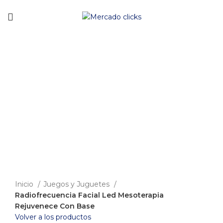
Envío gratis a partir de 140.000 COP.
-8%
Clic para agrandar
Inicio
Juegos y Juguetes
Radiofrecuencia Facial Led Mesoterapia
Rejuvenece Con Base
Volver a los productos