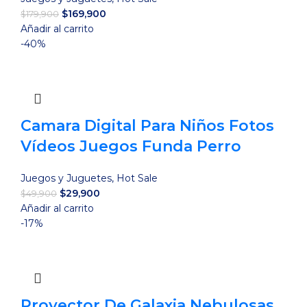
El
El
$
169,900
$
179,900
precio
precio
Añadir al carrito
original
actual
-40%
era:
es:
$179,900.
$169,900.
Camara Digital Para Niños Fotos
Vídeos Juegos Funda Perro
Juegos y Juguetes
,
Hot Sale
El
El
$
29,900
$
49,900
precio
precio
Añadir al carrito
original
actual
-17%
era:
es:
$49,900.
$29,900.
Proyector De Galaxia Nebulosas