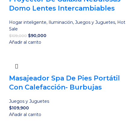
Domo Lentes Intercambiables
Hogar inteligente
,
Iluminación
,
Juegos y Juguetes
,
Hot
Sale
El
El
$
90,000
$
109,000
precio
precio
Añadir al carrito
original
actual
era:
es:
$109,000.
$90,000.
Masajeador Spa De Pies Portátil
Con Calefacción- Burbujas
Juegos y Juguetes
$
109,900
Añadir al carrito