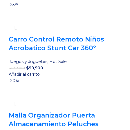
-23%
Carro Control Remoto Niños
Acrobatico Stunt Car 360°
Juegos y Juguetes
,
Hot Sale
El
El
$
99,900
$
129,900
precio
precio
Añadir al carrito
original
actual
-20%
era:
es:
$129,900.
$99,900.
Malla Organizador Puerta
Almacenamiento Peluches