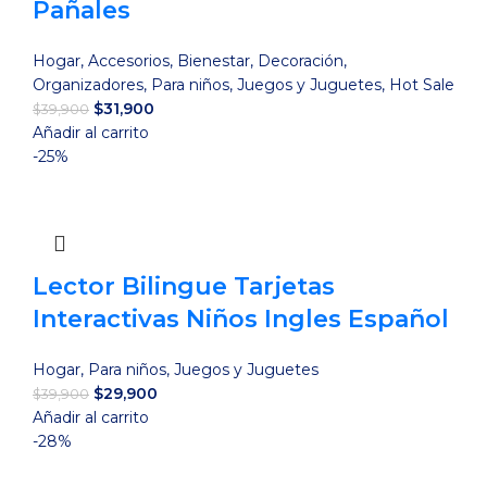
Pañales
Hogar
,
Accesorios
,
Bienestar
,
Decoración
,
Organizadores
,
Para niños
,
Juegos y Juguetes
,
Hot Sale
El
El
$
31,900
$
39,900
precio
precio
Añadir al carrito
original
actual
-25%
era:
es:
$39,900.
$31,900.
Lector Bilingue Tarjetas
Interactivas Niños Ingles Español
Hogar
,
Para niños
,
Juegos y Juguetes
El
El
$
29,900
$
39,900
precio
precio
Añadir al carrito
original
actual
-28%
era:
es: