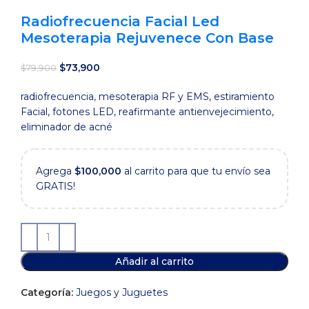
Radiofrecuencia Facial Led
Mesoterapia Rejuvenece Con Base
El
El
$
73,900
$
79,900
precio
precio
radiofrecuencia, mesoterapia RF y EMS, estiramiento
original
actual
Facial, fotones LED, reafirmante antienvejecimiento,
era:
es:
eliminador de acné
$79,900.
$73,900.
Agrega
$
100,000
al carrito para que tu envío sea
GRATIS!
Añadir al carrito
Categoría:
Juegos y Juguetes